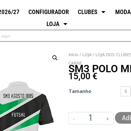
2026/27
CONFIGURADOR
CLUBES
MODA
LOJA
Início
/
LOJA
/
LOJA DOS CLUBE
CARNE
SM3 POLO M
15,00
€
Tamanho
S
Adi