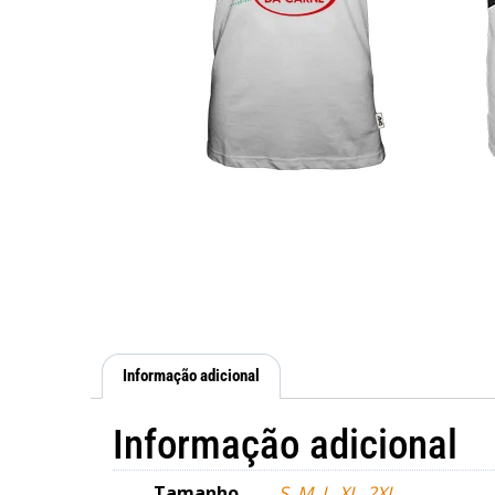
Informação adicional
Informação adicional
Tamanho
S
,
M
,
L
,
XL
,
2XL