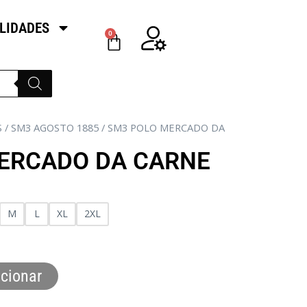
LIDADES
0
S
/
SM3 AGOSTO 1885
/ SM3 POLO MERCADO DA
ERCADO DA CARNE
M
L
XL
2XL
cionar