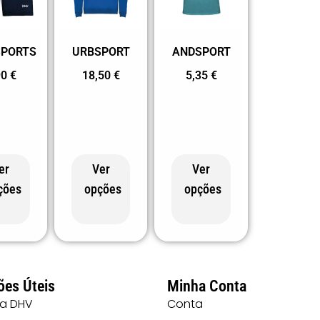
PORTS
URBSPORT
ANDSPORT
90
€
18,50
€
5,35
€
er
Ver
Ver
ções
opções
opções
ões Úteis
Minha Conta
 a DHV
Conta