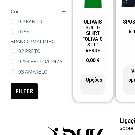
8
Cor
9/10
0 BRANCO
OLIVAIS
SPOS
SUL T-
10
0155
6,
SHIRT
11/12
“OLIVAIS
BRANCO/MARINHO
SUL”
12
VERDE
02 PRETO
14
0,00
€
0258 PRETO/CINZA
S
V
03 AMARELO
M
Opções
op
05 AZUL
L
FILTER
0501 AZUL E
XL
BRANCO
2XL
07 AREIA
3XL
Ligaç
08 MOCA
Sobre
4XL
10 CELESTE