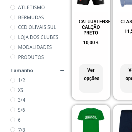
ATLETISMO
BERMUDAS
CATUJALENSE
CLA
CCD OLIVAIS SUL
CALÇÃO
11
PRETO
LOJA DOS CLUBES
10,00
€
MODALIDADES
PRODUTOS
SR CATUJALENSE
Ver
V
Tamanho
SWEATS
opções
op
1/2
XS
3/4
5/6
6
7/8