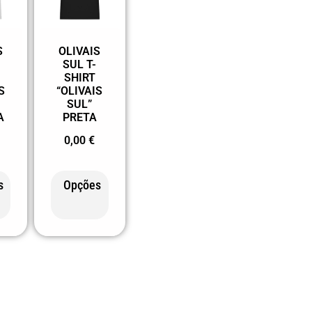
S
OLIVAIS
SUL T-
SHIRT
S
“OLIVAIS
SUL”
A
PRETA
0,00
€
s
Opções