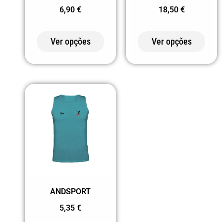
6,90
€
18,50
€
CEREJA
170 AZUL
Ver opções
Ver opções
TEMPESTADE
172 AMARELO
CURRY
177 BRANCO
ACINZENTADO
20 VERDE
2001
VERDE/BRANCO
221 AMARELO
FLUOR
ANDSPORT
223 LARANJA
5,35
€