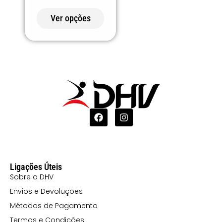
FLUOR
225 LIMA
Ver opções
229 ANGORÁ
231 Ébano
263 AZUL ZEN
264 VERDE
NÉVOA
275 VERDE
LOURO
31 LARANJA
430 AZUL
Ligações Úteis
Sobre a DHV
LAGO
Envios e Devoluções
46 CHUMBO
Métodos de Pagamento
ESCURO
Termos e Condições