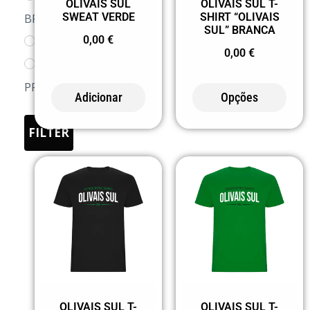
OLIVAIS SUL
OLIVAIS SUL T-
L
SWEAT VERDE
SHIRT “OLIVAIS
BRANCO/MARINHO
SUL” BRANCA
XL
0,00
€
02 PRETO
0,00
€
2XL
0258
3XL
PRETO/CINZA
Adicionar
Opções
4XL
03 AMARELO
FILTER
05 AZUL
0501 AZUL E
BRANCO
07 AREIA
08 MOCA
10 CELESTE
1001
CELESTE/BRANCO
OLIVAIS SUL T-
OLIVAIS SUL T-