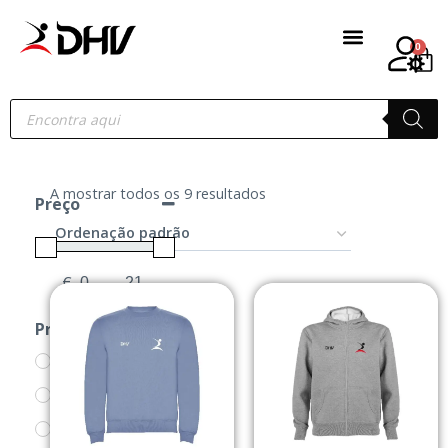
0
A mostrar todos os 9 resultados
Preço
€
-
Minimum Price
Maximum Price
Produtos
ATLETISMO
BERMUDAS
CCD OLIVAIS