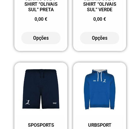
108 CINZA
SHIRT “OLIVAIS
SHIRT “OLIVAIS
SUL” PRETA
SUL” VERDE
PÉROLA
0,00
€
0,00
€
12 TURQUESA
120 CORAL
Opções
Opções
121 LILÁS
132 ROSA
CLARO (2)
152 VERDE
EMPREENDIMENTO
168
VERMELHO
PÁLIDO
169
SPOSPORTS
URBSPORT
VERMELHO