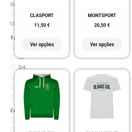
SUL
LOJA DOS
CLASPORT
MONTSPORT
CLUBES
11,50
€
20,50
€
Tamanho
MODALIDADES
Ver opções
Ver opções
1/2
PRODUTOS
XS
SWEATS
3/4
5/6
7/8
9/10
11/12
Cor
S
0 BRANCO
M
0155