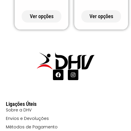
DOCE
108 CINZA
Ver opções
Ver opções
PÉROLA
12 TURQUESA
120 CORAL
121 LILÁS
132 ROSA
CLARO (2)
152 VERDE
EMPREENDIMENTO
159 VERDE
Ligações Úteis
Sobre a DHV
PINHEIRO
Envios e Devoluções
168
Métodos de Pagamento
VERMELHO