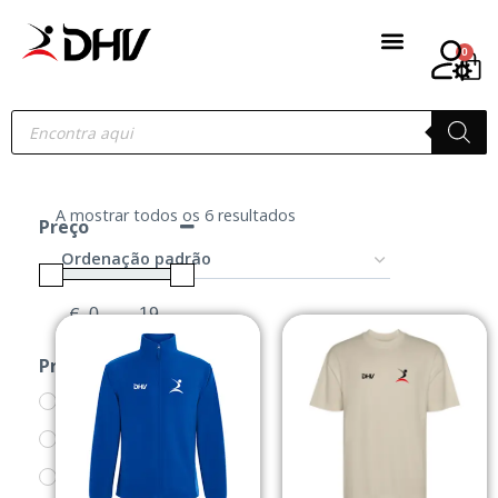
0
A mostrar todos os 6 resultados
Preço
€
-
Minimum Price
Maximum Price
Produtos
CAMISOLAS
CASACOS
POLOS