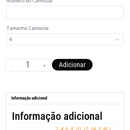
Numero do Camisola
Tamanho Camisola
Adicionar
Informação adicional
Informação adicional
2
,
4
,
6
,
8
,
10
,
12
,
14
,
S
,
M
,
L
,