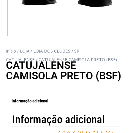
Início
/
LOJA
/
LOJA DOS CLUBES
/
SR
CATUJALENSE
/ CATUJALENSE CAMISOLA PRETO (BSF)
CATUJALENSE
CAMISOLA PRETO (BSF)
Informação adicional
Informação adicional
2
,
4
,
6
,
8
,
10
,
12
,
14
,
S
,
M
,
L
,