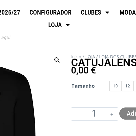
2026/27
CONFIGURADOR
CLUBES
MODA
LOJA
Início
/
LOJA
/
LOJA DOS CLUBE
CATUJALENS
0,00
€
Tamanho
10
12
Adi