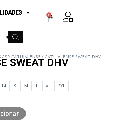
LIDADES
0
S
/
SR CATUJALENSE
/ CATUJALENSE SWEAT DHV
E SWEAT DHV
14
S
M
L
XL
2XL
cionar