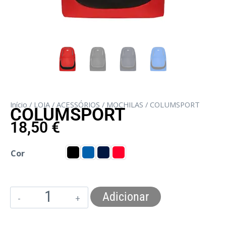
Início
/
LOJA
/
ACESSÓRIOS
/
MOCHILAS
/ COLUMSPORT
COLUMSPORT
18,50
€
Cor
Adicionar