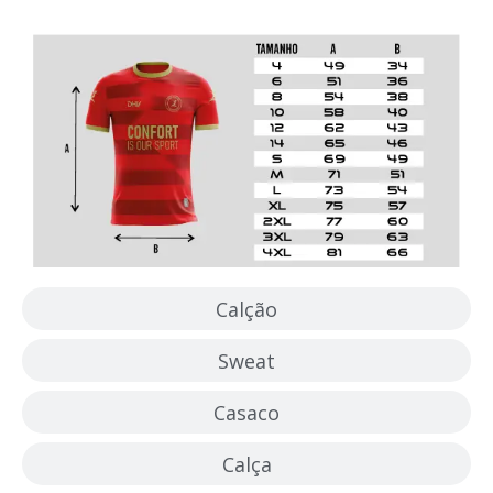
Camisola
Calção
Sweat
Casaco
Calça