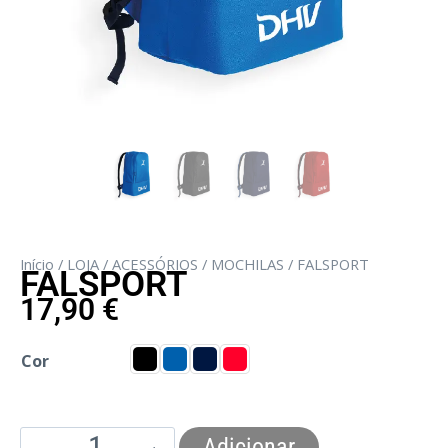
Início
/
LOJA
/
ACESSÓRIOS
/
MOCHILAS
/ FALSPORT
FALSPORT
17,90
€
Cor
Adicionar