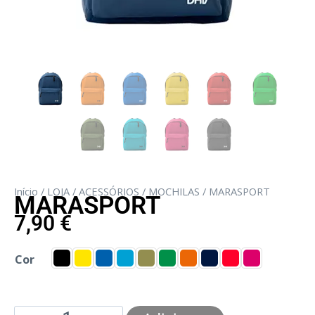
Início
/
LOJA
/
ACESSÓRIOS
/
MOCHILAS
/ MARASPORT
MARASPORT
7,90
€
Cor