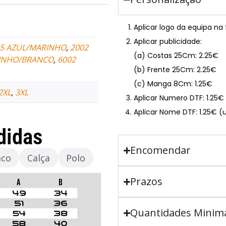
Aplicar logo da equipa na
Aplicar publicidade:
55 AZUL/MARINHO
,
2002
(a) Costas 25Cm: 2.25€
INHO/BRANCO
,
6002
(b) Frente 25Cm: 2.25€
(c) Manga 8Cm: 1.25€
2XL
,
3XL
Aplicar Numero DTF: 1.25
Aplicar Nome DTF: 1.25€ (
didas
Encomendar
aco
Calça
Polo
Prazos
Quantidades Minim