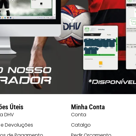
ões Úteis
Minha Conta
 a DHV
Conta
 e Devoluções
Catalgo
os de Pagamento
Pedir Orçamento