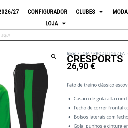
2026/27
CONFIGURADOR
CLUBES
MODA
LOJA
Início
/
LOJA
/
PRODUTOS
/
FAT
CRESPORTS
26,90
€
Fato de treino clássico esco
Casaco de gola alta com f
Fecho de correr frontal 
Bolsos laterais com fech
Gola, punhos e cintura e