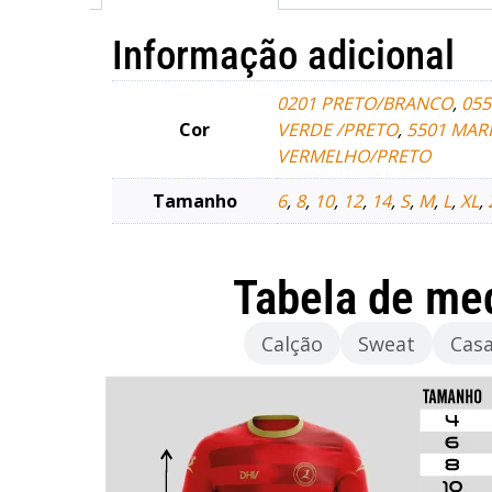
Informação adicional
0201 PRETO/BRANCO
,
05
Cor
VERDE /PRETO
,
5501 MAR
VERMELHO/PRETO
Tamanho
6
,
8
,
10
,
12
,
14
,
S
,
M
,
L
,
XL
,
Tabela de me
Camisola
Calção
Sweat
Cas