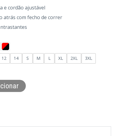
ca e cordão ajustável
o atrás com fecho de correr
ontrastantes
12
14
S
M
L
XL
2XL
3XL
cionar