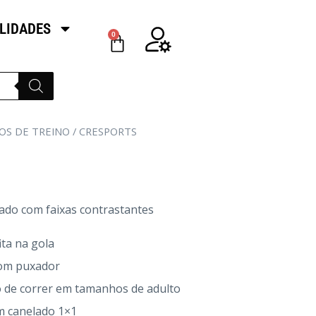
LIDADES
0
OS DE TREINO
/ CRESPORTS
vado com faixas contrastantes
ita na gola
com puxador
o de correr em tamanhos de adulto
m canelado 1×1